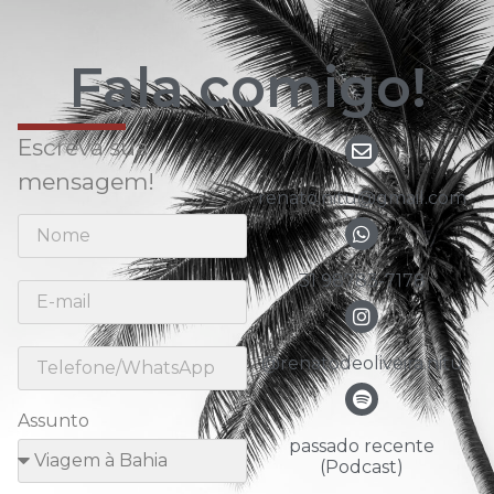
Fala comigo!
Escreva sua
mensagem!
renato.nitu@gmail.com
31 98783-7178
@renatodeoliveira.nitu
Assunto
passado recente
(Podcast)