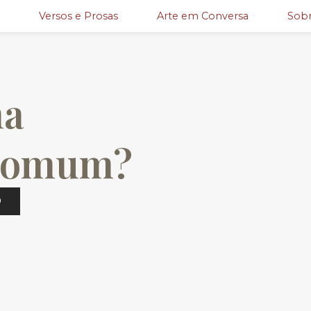
Versos e Prosas
Arte em Conversa
Sobr
ma
ncomum?
O