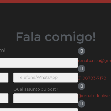
Fala comigo!
m!
renato.nitu@gm
31 98783-7178
Qual assunto ou post?
@renatodeoliveir