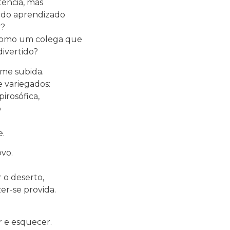
tência, mas
o do aprendizado
r?
s como um colega que
divertido?
eme subida.
e variegados:
pirosófica,
o
e.
ovo.
r o deserto,
er-se provida.
 e esquecer.