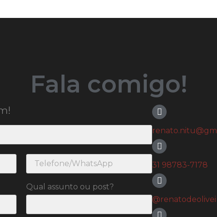
Fala comigo!
m!
renato.nitu@gm
31 98783-7178
Qual assunto ou post?
@renatodeoliveir