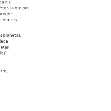
a dia.
anter-se em paz
roteger
 dentes.
s planetas.
ciada
betas
os).
rra,
.