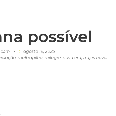
na possível
l.com
agosto 19, 2025
niciação
,
maltrapilha
,
milagre
,
nova era
,
trajes novos
.