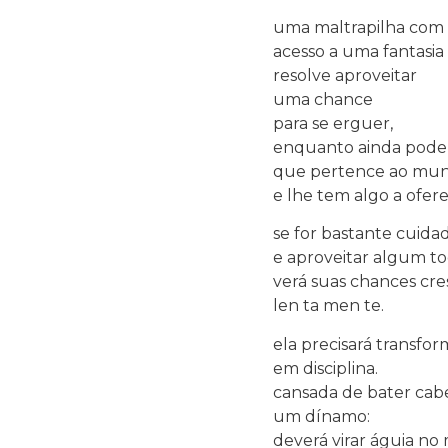
uma maltrapilha com
acesso a uma fantasia
resolve aproveitar
uma chance
para se erguer,
enquanto ainda pode 
que pertence ao mu
e lhe tem algo a ofere
se for bastante cuida
e aproveitar algum to
verá suas chances cr
len ta men te.
ela precisará transfo
em disciplina.
cansada de bater cabeç
um dínamo:
deverá virar águia no