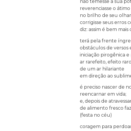
não temesse a sua po
reverenciasse o átim
no brilho de seu olha
corrigisse seus erro
diz: assim é bem mais 
terá pela frente íngr
obstáculos de versos 
iniciação pirogênica e 
ar rarefeito, efeito rar
de um ar hilariante
em direção ao sublim
é preciso nascer de n
reencarnar em vida;
e, depois de atravessa
de alimento fresco faz
(festa no céu)
coragem para perdoar