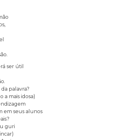
 mão
os,
el
ão.
á ser útil
.
o.
da palavra?
o a mais idosa)
rendizagem
em em seus alunos
ais?
u guri
incar)