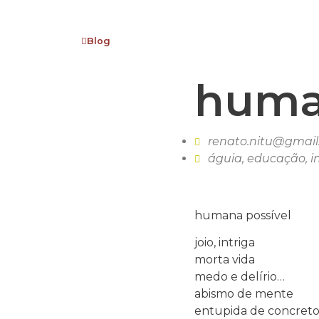
Blog
huma
renato.nitu@gmai
águia
,
educação
,
i
humana possível
joio, intriga
morta vida
medo e delírio…
abismo de mente
entupida de concreto