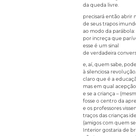
da queda livre.
precisará então abrir
de seus trapos imund
ao modo da parábola:
por increça que parív
esse é um sinal
de verdadeira convers
e, aí, quem sabe, poder
à silenciosa revolução
claro que é a educaçã
mas em qual acepção 
e se a criança – (mesm
fosse o centro da ap
e os professores viss
traços das crianças ide
(amigos com quem se
Interior gostaria de br