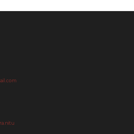
ail.com
a.nitu