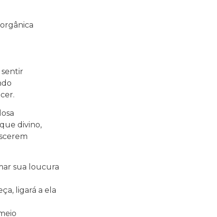
 orgânica
sentir
ndo
cer.
dosa
que divino,
escerem
rmar sua loucura
a, ligará a ela
 meio