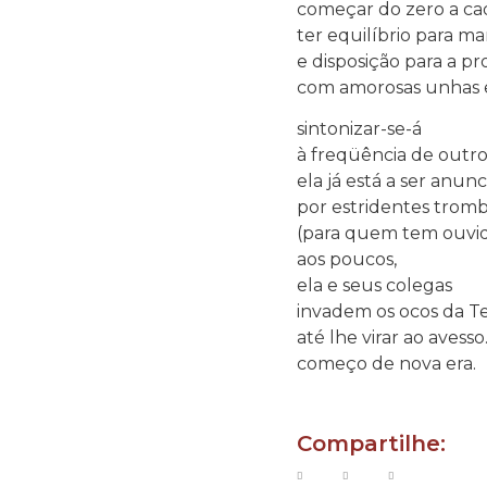
começar do zero a cad
ter equilíbrio para m
e disposição para a p
com amorosas unhas e
sintonizar-se-á
à freqüência de outro
ela já está a ser anun
por estridentes trom
(para quem tem ouvid
aos poucos,
ela e seus colegas
invadem os ocos da Te
até lhe virar ao avesso
começo de nova era.
Compartilhe: