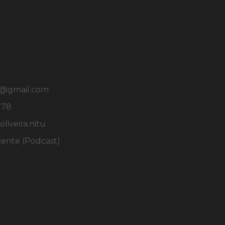
u@gmail.com
178
iveira.nitu
cente (Podcast)