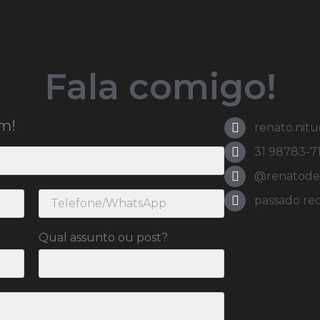
Fala comigo!
m!
renato.nit
31 98783-7
@renatodeol
passado re
Qual assunto ou post?