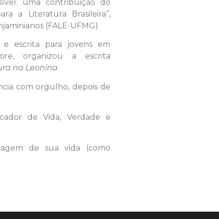
ível: uma contribuição do
a a Literatura Brasileira”,
njaminianos (FALE-UFMG).
ra e escrita para jovens em
core, organizou a escrita
ura na Leonina
.
cia com orgulho, depois de
cador de Vida, Verdade e
iagem de sua vida (como