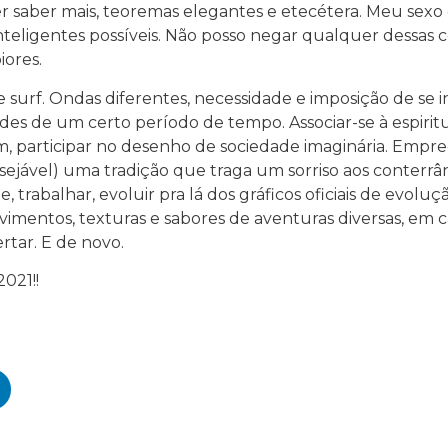
saber mais, teoremas elegantes e etecétera. Meu sexo 
inteligentes possíveis. Não posso negar qualquer dessas 
iores.
e surf. Ondas diferentes, necessidade e imposição de se
es de um certo período de tempo. Associar-se à espiritu
, participar no desenho de sociedade imaginária. Empre
desejável) uma tradição que traga um sorriso aos conter
e, trabalhar, evoluir pra lá dos gráficos oficiais de evol
vimentos, texturas e sabores de aventuras diversas, em
ertar. E de novo.
2021!!