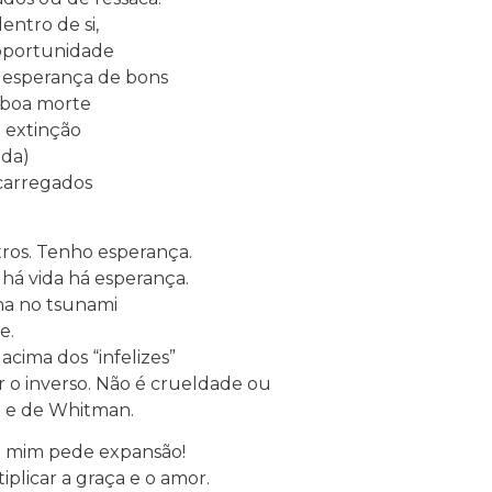
entro de si,
oportunidade
 a esperança de bons
 boa morte
 extinção
ida)
carregados
ros. Tenho esperança.
á vida há esperança.
na no tsunami
e.
acima dos “infelizes”
r o inverso. Não é crueldade ou
ita e de Whitman.
de mim pede expansão!
iplicar a graça e o amor.