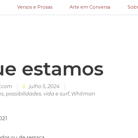
Versos e Prosas
Arte em Conversa
Sobr
ue estamos
l.com
julho 5, 2024
es
,
possibilidades
,
vida e surf
,
Whitman
021
ados ou de ressaca.