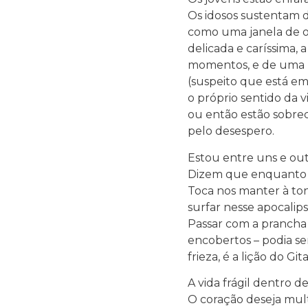
Os idosos sustentam d
como uma janela de 
delicada e caríssima,
momentos, e de uma
(suspeito que está em
o próprio sentido da v
ou então estão sobre
pelo desespero.
Estou entre uns e out
Dizem que enquanto h
Toca nos manter à to
surfar nesse apocalips
Passar com a prancha 
encobertos – podia se
frieza, é a lição do G
A vida frágil dentro 
O coração deseja mult