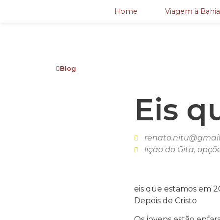
Home
Viagem à Bahia
Blog
Eis q
renato.nitu@gmai
lição do Gita
,
opçõ
eis que estamos em 2
Depois de Cristo
Os jovens estão enfar