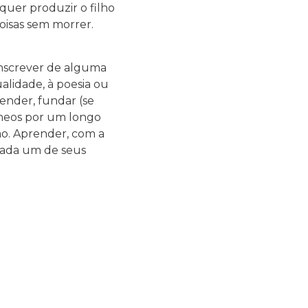
quer produzir o filho
coisas sem morrer.
 inscrever de alguma
alidade, à poesia ou
ender, fundar (se
râneos por um longo
ução. Aprender, com a
 cada um de seus