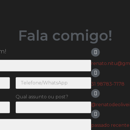
Fala comigo!
m!
renato.nitu@gm
31 98783-7178
Qual assunto ou post?
@renatodeoliveir
passado recente