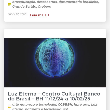
arteeducação
,
descobertas
,
documentário brasileiro
,
Grande Sertão
,
Oroboro
abril 12, 2025
Leia mais
Luz Eterna – Centro Cultural Banco
do Brasil – BH 11/12/24 a 10/02/25
arte natureza e tecnologia
,
CCBBBH
,
luz e arte
,
Luz
Eterna
,
natureza e tecnologia
,
sol