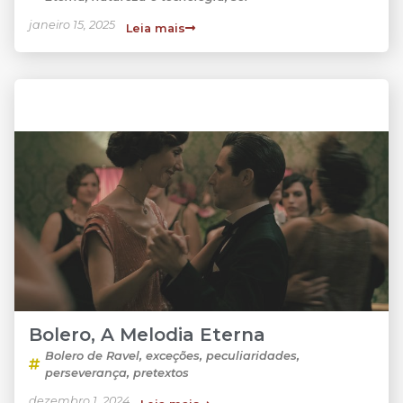
janeiro 15, 2025
Leia mais
Bolero, A Melodia Eterna
Bolero de Ravel
,
exceções
,
peculiaridades
,
perseverança
,
pretextos
dezembro 1, 2024