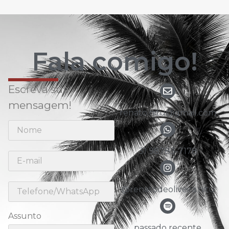
Fala comigo!
Escreva sua
mensagem!
renato.nitu@gmail.com
31 98783-7178
@renatodeoliveira.nitu
Assunto
passado recente