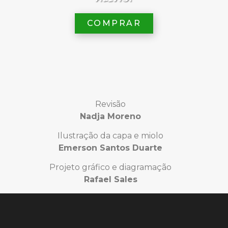
COMPRAR
Revisão
Nadja Moreno
Ilustração da capa e miolo
Emerson Santos Duarte
Projeto gráfico e diagramação
Rafael Sales