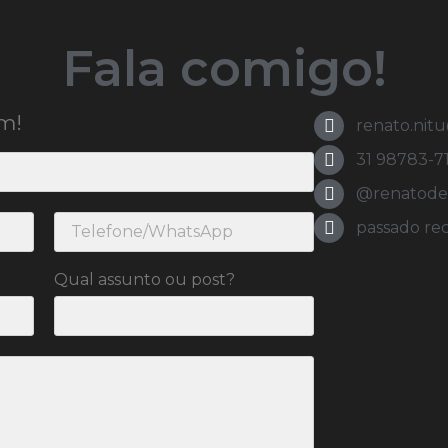
Fala comigo!
m!
renato.nit
31 98783-7
@renatodeol
passado re
Qual assunto ou post?