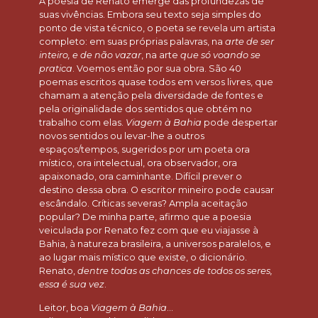
A poesia de Renato emerge das profundezas de
suas vivências. Embora seu texto seja simples do
ponto de vista técnico, o poeta se revela um artista
completo: em suas próprias palavras, na
arte de ser
inteiro, e de não vazar
, na arte
que só voando se
pratica
. Voemos então por sua obra. São 40
poemas escritos quase todos em versos livres, que
chamam a atenção pela diversidade de fontes e
pela originalidade dos sentidos que obtém no
trabalho com elas.
Viagem à Bahia
pode despertar
novos sentidos ou levar-lhe a outros
espaços/tempos, sugeridos por um poeta ora
místico, ora intelectual, ora observador, ora
apaixonado, ora caminhante. Difícil prever o
destino dessa obra. O escritor mineiro pode causar
escândalo. Críticas severas? Ampla aceitação
popular? De minha parte, afirmo que a poesia
veiculada por Renato fez com que eu viajasse à
Bahia, à natureza brasileira, a universos paralelos, e
ao lugar mais místico que existe, o dicionário.
Renato,
dentre todas as chances de todos os seres,
essa é sua vez
.
Leitor, boa
Viagem à Bahia
…