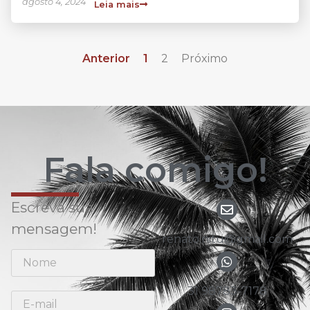
agosto 4, 2024
Leia mais
Anterior
1
2
Próximo
Fala comigo!
Escreva sua
mensagem!
renato.nitu@gmail.com
31 98783-7178