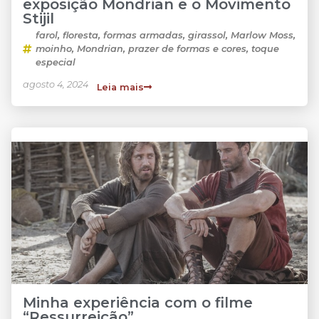
exposição Mondrian e o Movimento
Stijil
farol
,
floresta
,
formas armadas
,
girassol
,
Marlow Moss
,
moinho
,
Mondrian
,
prazer de formas e cores
,
toque
especial
agosto 4, 2024
Leia mais
Minha experiência com o filme
“Ressurreição”