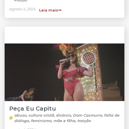
Platão
agosto 4, 2024
Leia mais
Peça Eu Capitu
abuso
,
cultura cristã
,
divórcio
,
Dom Casmurro
,
falta de
diálogo
,
feminismo
,
mãe e filha
,
traição