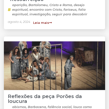
aparição
,
Bartolomeu
,
Cristo e Roma
,
desejo
espiritual
,
encontro com Cristo
,
fariseus
,
folia
espiritual
,
investigação
,
seguir para descobrir
agosto 4, 2024
Leia mais
Reflexões da peça Porões da
loucura
abismos
,
Barbacena
,
falência social
,
louco como