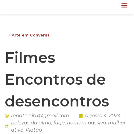
Arte em Conversa
Filmes
Encontros de
desencontros
renato.nitu@gmail.com
agosto 4, 2024
belezas da alma
,
fuga
,
homem passivo
,
mulher
ativa
,
Platão