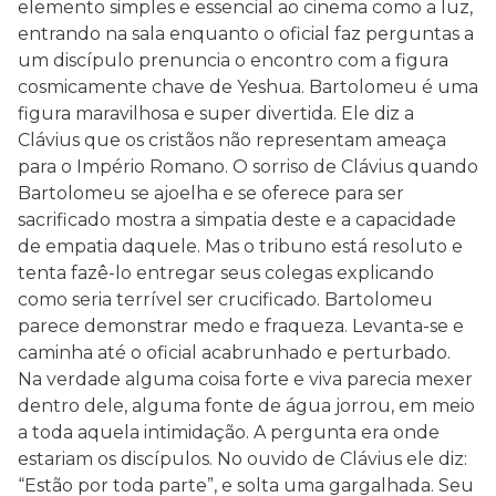
elemento simples e essencial ao cinema como a luz,
entrando na sala enquanto o oficial faz perguntas a
um discípulo prenuncia o encontro com a figura
cosmicamente chave de Yeshua. Bartolomeu é uma
figura maravilhosa e super divertida. Ele diz a
Clávius que os cristãos não representam ameaça
para o Império Romano. O sorriso de Clávius quando
Bartolomeu se ajoelha e se oferece para ser
sacrificado mostra a simpatia deste e a capacidade
de empatia daquele. Mas o tribuno está resoluto e
tenta fazê-lo entregar seus colegas explicando
como seria terrível ser crucificado. Bartolomeu
parece demonstrar medo e fraqueza. Levanta-se e
caminha até o oficial acabrunhado e perturbado.
Na verdade alguma coisa forte e viva parecia mexer
dentro dele, alguma fonte de água jorrou, em meio
a toda aquela intimidação. A pergunta era onde
estariam os discípulos. No ouvido de Clávius ele diz:
“Estão por toda parte”, e solta uma gargalhada. Seu