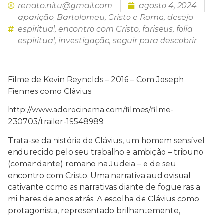
renato.nitu@gmail.com
agosto 4, 2024
aparição
,
Bartolomeu
,
Cristo e Roma
,
desejo
espiritual
,
encontro com Cristo
,
fariseus
,
folia
espiritual
,
investigação
,
seguir para descobrir
Filme de Kevin Reynolds – 2016 – Com Joseph
Fiennes como Clávius
http://www.adorocinema.com/filmes/filme-
230703/trailer-19548989
Trata-se da história de Clávius, um homem sensível
endurecido pelo seu trabalho e ambição – tribuno
(comandante) romano na Judeia – e de seu
encontro com Cristo. Uma narrativa audiovisual
cativante como as narrativas diante de fogueiras a
milhares de anos atrás. A escolha de Clávius como
protagonista, representado brilhantemente,