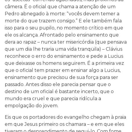
câmera. É o oficial que chama a atenção de um
Pedro abnegado à morte: “vocês devem temer a
morte do que trazem consigo.” E ele também fala
isso para o seu pupilo, no momento crítico em que
ele os alcança. Afrontado pelo ensinamento que
dera ao rapaz – nunca ter misericórdia (que pensava
que um dia lhe traria uma vida tranqüila) – Clávius
reconhece o erro do ensinamento e pede a Lucius
que deixasse os homens seguirem. É a primeira vez
que o oficial tem prazer em ensinar algo a Lucius,
ensinamento que precisou de sua força para ser
passado. Antes disso ele parecia pensar que o
destino de um oficial é bastante incerto, que o
mundo era cruel e que parecia ridícula a
empolgação do jovem.
Eis que os portadores do evangelho chegam à praia
em que Jesus primeiro os chamara – e em que eles
tiveram o desprendimento de segui-lo. Com fome,