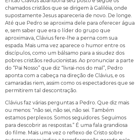
Então Clávius abandona seu posto e segue os
chamados cristãos que se dirigem à Galiléia, onde
supostamente Jesus apareceria de novo. De longe.
Até que Pedro se aproxima dele para oferecer água
e, sem saber que era o líder do grupo que
aproximava, Clávius fere-lhe a perna com sua
espada. Mais uma vez aparece o humor entre os
discípulos, como um bálsamo para a sisudez dos
pobres cristãos reducionistas. Ao pronunciar a parte
do ‘’Pai Nosso” que diz “livrai-nos do mal”, Pedro
aponta com a cabeça na direção de Clávius, e os
camaradas riem, assim como os espectadores que se
permitirem tal descontração.
Clávius faz várias perguntas a Pedro. Que diz mais
ou menos: “não sei, não sei, não sei. Também
estamos perplexos. Somos seguidores. Seguimos
para descobrir as respostas.” É uma fala grandiosa
do filme. Mais uma vez o reflexo de Cristo sobre