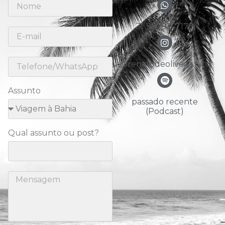
31 98783-7178
@renatodeoliveira.nitu
Assunto
passado recente
(Podcast)
Qual assunto ou post?