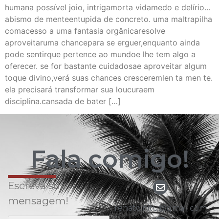
humana possível joio, intrigamorta vidamedo e delírio…
abismo de menteentupida de concreto. uma maltrapilha
comacesso a uma fantasia orgânicaresolve
aproveitaruma chancepara se erguer,enquanto ainda
pode sentirque pertence ao mundoe lhe tem algo a
oferecer. se for bastante cuidadosae aproveitar algum
toque divino,verá suas chances cresceremlen ta men te.
ela precisará transformar sua loucuraem
disciplina.cansada de bater […]
Fala comigo!
Escreva sua
mensagem!
renato.nitu@gmail.com