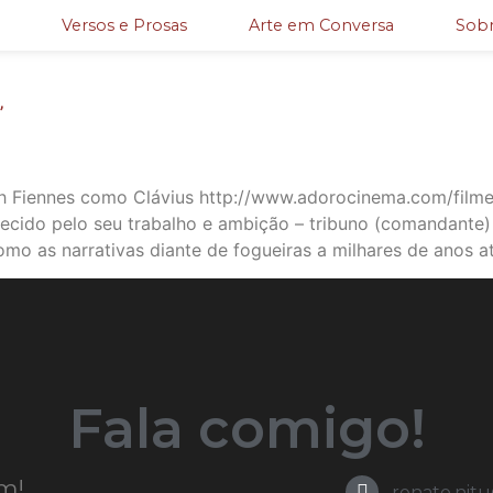
Versos e Prosas
Arte em Conversa
Sobr
”
h Fiennes como Clávius http://www.adorocinema.com/filme
recido pelo seu trabalho e ambição – tribuno (comandante
omo as narrativas diante de fogueiras a milhares de anos at
Fala comigo!
m!
renato.nit