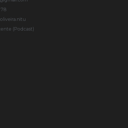
178
iveira.nitu
cente (Podcast)