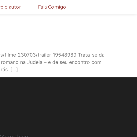
e o autor
Fala Comigo
s/filme-230703/trailer-19548989 Trata-se da
) romano na Judeia – e de seu encontro com
rás. […]
u@gmail.com