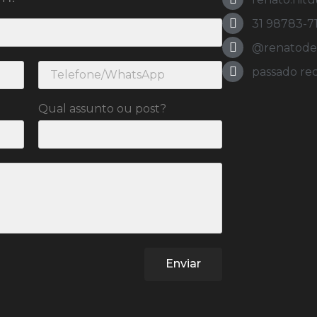
31 98783-7
@renatodeol
passado re
Qual assunto ou post?
Enviar