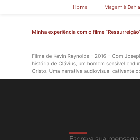
Home
Viagem à Bahia
Minha experiência com o filme “Ressurreição
Filme de Kevin Reynolds – 2016 – Com Josep
história de Clávius, um homem sensível endu
Cristo. Uma narrativa audiovisual cativante c
Escreva sua mensage