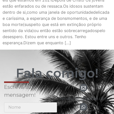
eis que estamos em 2021Depois de Cristo Os jovens
estão enfarados ou de ressaca.Os idosos sustentam
dentro de si,como uma janela de oportunidadedelicada
e caríssima, a esperança de bonsmomentos, e de uma
boa morte(suspeito que está em extinçãoo próprio
sentido da vida)ou então estão sobrecarregadospelo
desespero. Estou entre uns e outros. Tenho
esperança.Dizem que enquanto […]
Fala comigo!
Escreva sua
mensagem!
renato.nitu@gmail.com