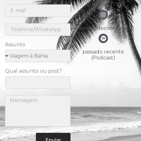
31 98783-7178
@renatodeoliveira.nitu
Assunto
passado recente
(Podcast)
Qual assunto ou post?
Enviar