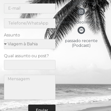
31 98783-7178
@renatodeoliveira.nitu
Assunto
passado recente
(Podcast)
Qual assunto ou post?
Enviar