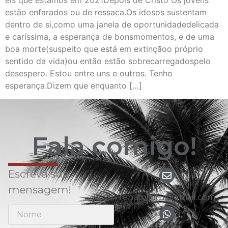
eis que estamos em 2021Depois de Cristo Os jovens
estão enfarados ou de ressaca.Os idosos sustentam
dentro de si,como uma janela de oportunidadedelicada
e caríssima, a esperança de bonsmomentos, e de uma
boa morte(suspeito que está em extinçãoo próprio
sentido da vida)ou então estão sobrecarregadospelo
desespero. Estou entre uns e outros. Tenho
esperança.Dizem que enquanto […]
Fala comigo!
Escreva sua
mensagem!
renato.nitu@gmail.com