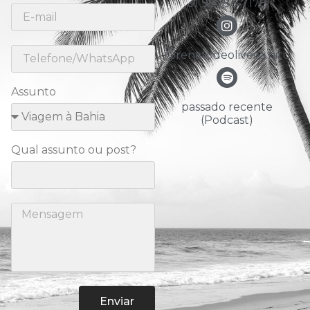
31 98783-7178
@renatodeoliveira.nitu
Assunto
passado recente
(Podcast)
Qual assunto ou post?
Enviar