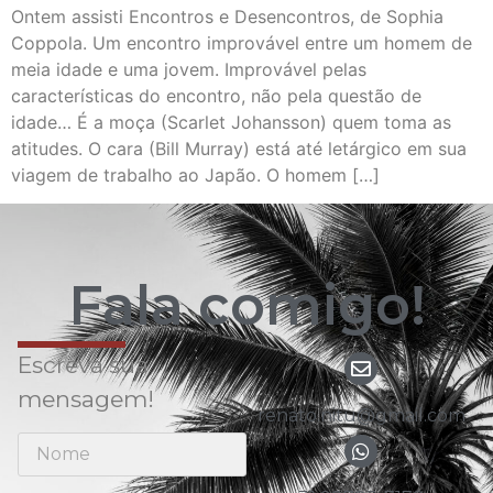
Ontem assisti Encontros e Desencontros, de Sophia
Coppola. Um encontro improvável entre um homem de
meia idade e uma jovem. Improvável pelas
características do encontro, não pela questão de
idade… É a moça (Scarlet Johansson) quem toma as
atitudes. O cara (Bill Murray) está até letárgico em sua
viagem de trabalho ao Japão. O homem […]
Fala comigo!
Escreva sua
mensagem!
renato.nitu@gmail.com