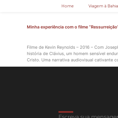
Home
Viagem à Bahia
Minha experiência com o filme “Ressurreição
Filme de Kevin Reynolds – 2016 – Com Josep
história de Clávius, um homem sensível endu
Cristo. Uma narrativa audiovisual cativante c
Escreva sua mensage