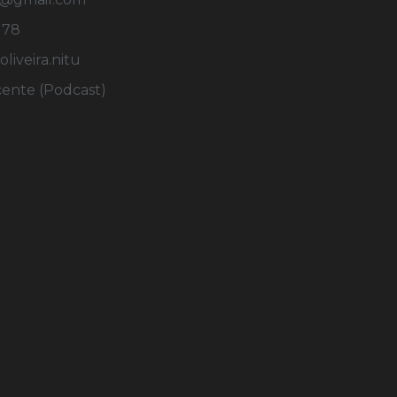
178
iveira.nitu
cente (Podcast)