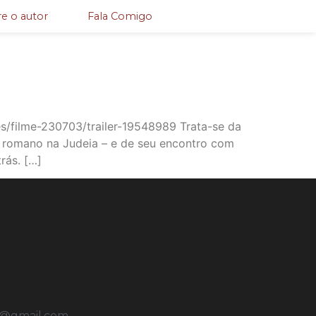
e o autor
Fala Comigo
s/filme-230703/trailer-19548989 Trata-se da
) romano na Judeia – e de seu encontro com
rás. […]
u@gmail.com