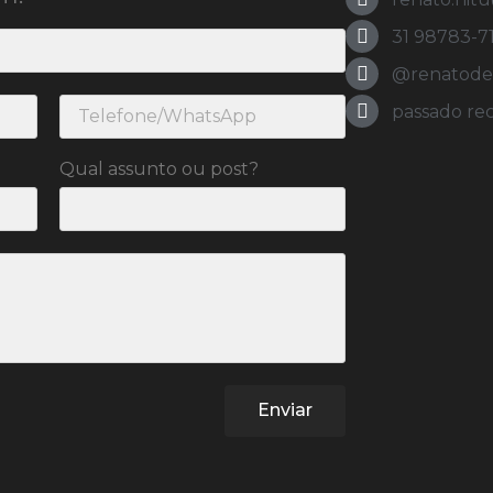
31 98783-7
@renatodeol
passado re
Qual assunto ou post?
Enviar