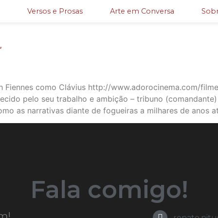
Versos e Prosas
Arte em Conversa
Sobr
”
h Fiennes como Clávius http://www.adorocinema.com/filme
recido pelo seu trabalho e ambição – tribuno (comandante
omo as narrativas diante de fogueiras a milhares de anos at
Fala comigo!
m!
renato.nit