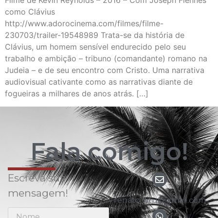
Filme de Kevin Reynolds – 2016 – Com Joseph Fiennes
como Clávius
http://www.adorocinema.com/filmes/filme-
230703/trailer-19548989 Trata-se da história de
Clávius, um homem sensível endurecido pelo seu
trabalho e ambição – tribuno (comandante) romano na
Judeia – e de seu encontro com Cristo. Uma narrativa
audiovisual cativante como as narrativas diante de
fogueiras a milhares de anos atrás. […]
Fala comigo!
Escreva sua
mensagem!
renato.nitu@gmail.com