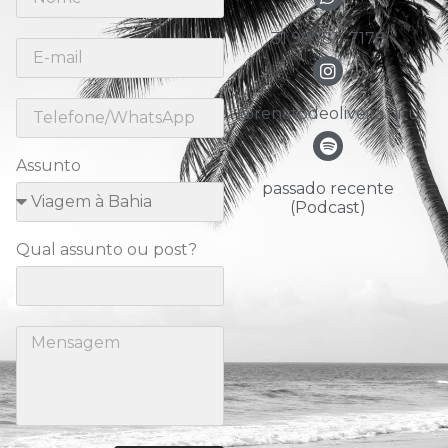
31 98783-7178
@renatodeoliveira.nitu
Assunto
passado recente
(Podcast)
Qual assunto ou post?