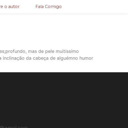
e o autor
Fala Comigo
es;profundo, mas de pele muitíssimo
da inclinação da cabeça de alguémno humor
u@gmail.com