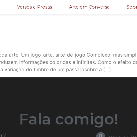
Versos e Prosas
Arte em Conversa
Sobr
ada arte. Um jogo-arte, arte-de-jogo.Complexo, mas simpl
duzem informações coloridas e infinitas. Como o efeito 
da variação do timbre de um pássarosobre a […]
Fala comigo!
m!
renato.nit