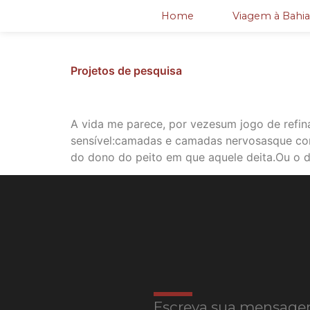
Home
Viagem à Bahia
Projetos de pesquisa
A vida me parece, por vezesum jogo de refin
sensível:camadas e camadas nervosasque con
do dono do peito em que aquele deita.Ou o 
Escreva sua mensage