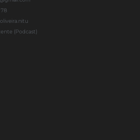
178
iveira.nitu
cente (Podcast)