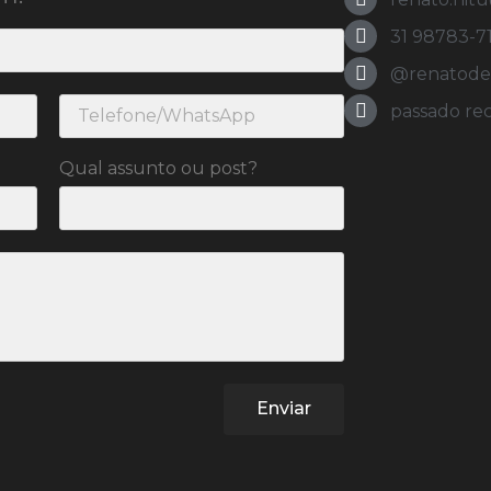
31 98783-7
@renatodeol
passado re
Qual assunto ou post?
Enviar