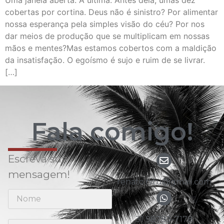
Uma janela aberta. A última. Antes dela, umas dez
cobertas por cortina. Deus não é sinistro? Por alimentar
nossa esperança pela simples visão do céu? Por nos
dar meios de produção que se multiplicam em nossas
mãos e mentes?Mas estamos cobertos com a maldição
da insatisfação. O egoísmo é sujo e ruim de se livrar.
[…]
Fala comigo!
Escreva sua
mensagem!
renato.nitu@gmail.com
31 98783-7178