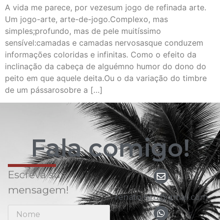
A vida me parece, por vezesum jogo de refinada arte.
Um jogo-arte, arte-de-jogo.Complexo, mas
simples;profundo, mas de pele muitíssimo
sensível:camadas e camadas nervosasque conduzem
informações coloridas e infinitas. Como o efeito da
inclinação da cabeça de alguémno humor do dono do
peito em que aquele deita.Ou o da variação do timbre
de um pássarosobre a […]
Fala comigo!
Escreva sua
mensagem!
renato.nitu@gmail.com