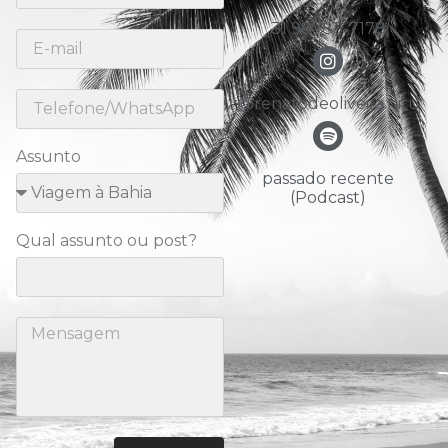
31 98783-7178
@renatodeoliveira.nitu
Assunto
passado recente
(Podcast)
Qual assunto ou post?