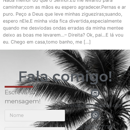
Nada melhor do que o Senhor.Eu me levanto para
caminhar;com as mãos eu espero agradecer.Pernas e ar
puro. Peço a Deus que leve minhas zigueziras;suando,
espero nEle.E minha vida fica divertida,especialmente
quando me desviodas ondas erradas da minha mentee
deixo as boas me levarem…– Direita? Ok, pai…E lá vou
eu. Chego em casa,tomo banho, me […]
Fala comigo!
Escreva sua
mensagem!
renato.nitu@gmail.com
31 98783-7178