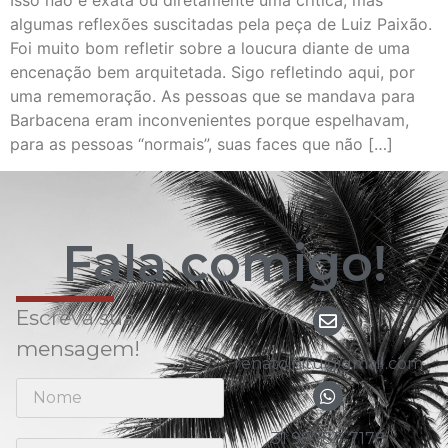
Isso não é exata ou diretamente uma crítica, mas
algumas reflexões suscitadas pela peça de Luiz Paixão.
Foi muito bom refletir sobre a loucura diante de uma
encenação bem arquitetada. Sigo refletindo aqui, por
uma rememoração. As pessoas que se mandava para
Barbacena eram inconvenientes porque espelhavam,
para as pessoas “normais”, suas faces que não […]
Fala comigo!
Escreva sua
mensagem!
renato.nitu@gmail.com
31 98783-7178