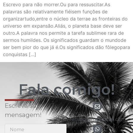
Escrevo para não morrer.Ou para ressuscitar.As
palavras são relativamente fiéisem funções de
organizartudo,entre o núcleo da terrae as fronteiras do
universo em expansão.Aliás, o planeta base deve ser
outro.A palavra nos permite a tarefa sublimee rara de
sermos humildes. Os significados guardam o mundode
ser bem pior do que já é.Os significados dão fôlegopara
conquistas […]
Fala comigo!
Escreva sua
mensagem!
renato.nitu@gmail.com