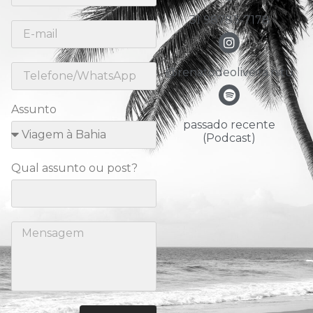
31 98783-7178
@renatodeoliveira.nitu
Assunto
passado recente
(Podcast)
Qual assunto ou post?