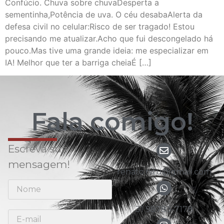
Confúcio. Chuva sobre chuvaDesperta a
sementinha,Potência de uva. O céu desabaAlerta da
defesa civil no celular:Risco de ser tragado! Estou
precisando me atualizar.Acho que fui descongelado há
pouco.Mas tive uma grande ideia: me especializar em
IA! Melhor que ter a barriga cheiaÉ […]
Fala comigo!
Escreva sua
mensagem!
renato.nitu@gmail.com
31 98783-7178