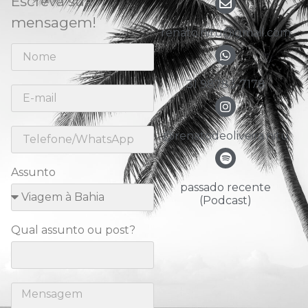
Escreva sua
mensagem!
renato.nitu@gmail.com
31 98783-7178
@renatodeoliveira.nitu
Assunto
passado recente
(Podcast)
Qual assunto ou post?