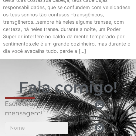
deita tuas costas,tua cabeça, teus cabelos,as
responsabilidades, que se confundem com veleidadese
os teus sonhos tão confusos –transgênicos,
transgêneros…sempre há neles alguma transae, com
certeza, há neles transe. durante a noite, um Poder
Superior interfere no caldo da mente temperado por
sentimentos.ele é um grande cozinheiro. mas durante o
dia você avacalha tudo. perde a […]
Fala comigo!
Escreva sua
mensagem!
renato.nitu@gmail.com