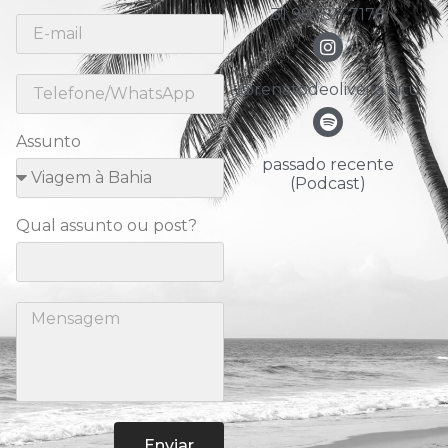
31 98783-7178
@renatodeoliveira.nitu
Assunto
passado recente
(Podcast)
Qual assunto ou post?
Enviar