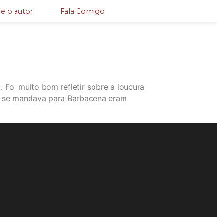
e o autor
Fala Comigo
 Foi muito bom refletir sobre a loucura
ue se mandava para Barbacena eram