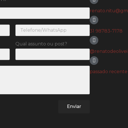
renato.nitu@gm
31 98783-7178
Qual assunto ou post?
@renatodeoliveir
passado recente
Enviar