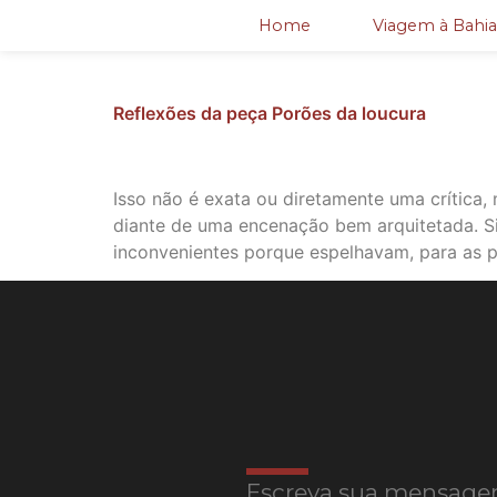
Home
Viagem à Bahia
Reflexões da peça Porões da loucura
Isso não é exata ou diretamente uma crítica,
diante de uma encenação bem arquitetada. S
inconvenientes porque espelhavam, para as p
Escreva sua mensage