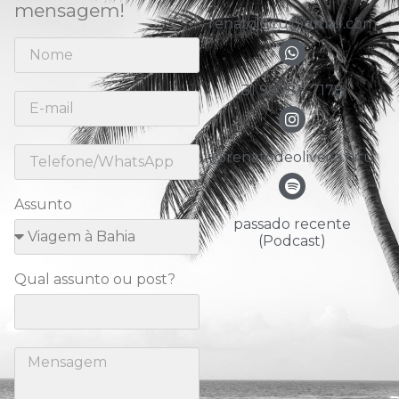
mensagem!
renato.nitu@gmail.com
31 98783-7178
@renatodeoliveira.nitu
Assunto
passado recente
(Podcast)
Qual assunto ou post?