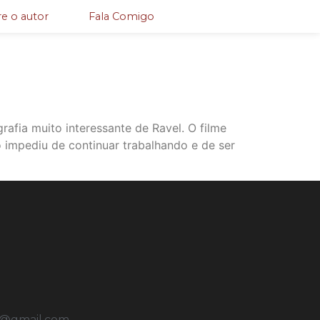
e o autor
Fala Comigo
rafia muito interessante de Ravel. O filme
 impediu de continuar trabalhando e de ser
u@gmail.com