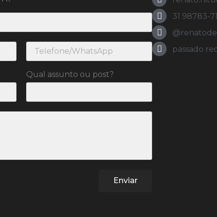
31 98783-7
@renatodeol
passado re
Qual assunto ou post?
Enviar