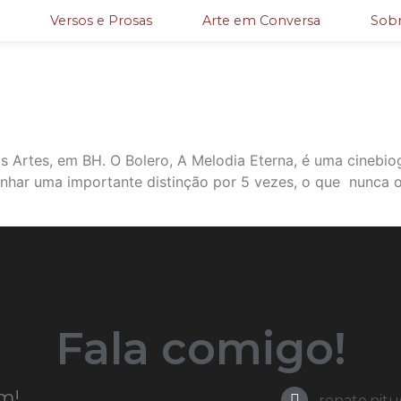
Versos e Prosas
Arte em Conversa
Sobr
s Artes, em BH. O Bolero, A Melodia Eterna, é uma cinebiog
nhar uma importante distinção por 5 vezes, o que nunca o
Fala comigo!
m!
renato.nit