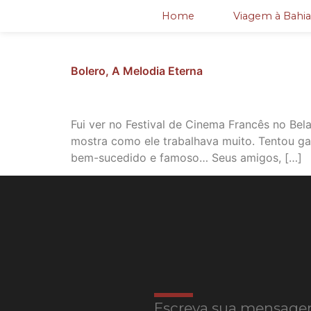
Home
Viagem à Bahia
Bolero, A Melodia Eterna
Fui ver no Festival de Cinema Francês no Bela
mostra como ele trabalhava muito. Tentou ga
bem-sucedido e famoso… Seus amigos, […]
Escreva sua mensage