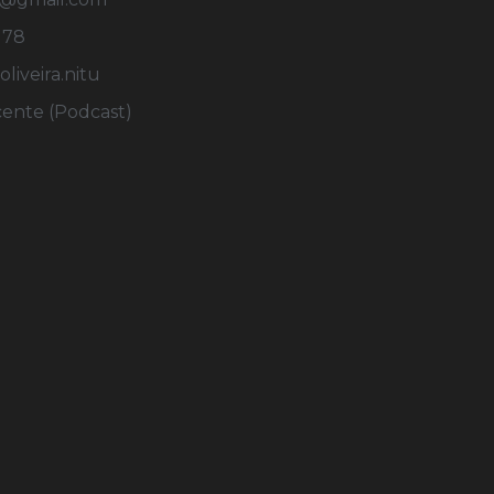
178
iveira.nitu
cente (Podcast)