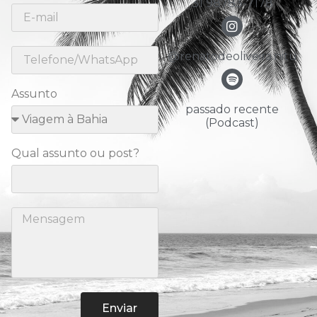
31 98783-7178
@renatodeoliveira.nitu
Assunto
passado recente
(Podcast)
Qual assunto ou post?
Enviar