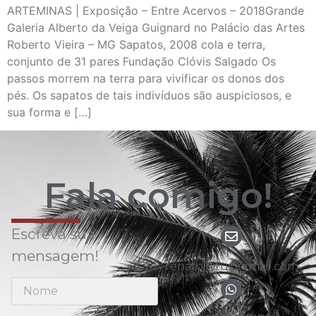
ARTEMINAS | Exposição – Entre Acervos – 2018Grande
Galeria Alberto da Veiga Guignard no Palácio das Artes
Roberto Vieira – MG Sapatos, 2008 cola e terra,
conjunto de 31 pares Fundação Clóvis Salgado Os
passos morrem na terra para vivificar os donos dos
pés. Os sapatos de tais indivíduos são auspiciosos, e
sua forma e […]
Fala comigo!
Escreva sua
mensagem!
renato.nitu@gmail.com