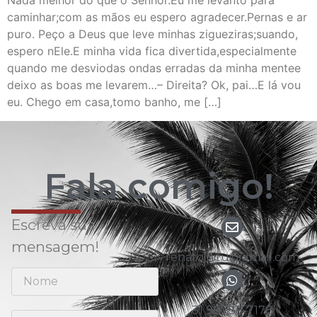
Nada melhor do que o Senhor.Eu me levanto para
caminhar;com as mãos eu espero agradecer.Pernas e ar
puro. Peço a Deus que leve minhas zigueziras;suando,
espero nEle.E minha vida fica divertida,especialmente
quando me desviodas ondas erradas da minha mentee
deixo as boas me levarem…– Direita? Ok, pai…E lá vou
eu. Chego em casa,tomo banho, me […]
Fala comigo!
Escreva sua
mensagem!
renato.nitu@gmail.com
31 98783-7178