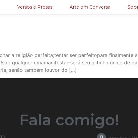
Versos e Prosas
Arte em Conversa
Sobr
ar a religião perfeita;tentar ser perfeitopara finalmente s
!sob qualquer umamanifestar-se-á seu jeitinho único de da
eria, senão também louvor do […]
Fala comigo!
m!
renato.nit