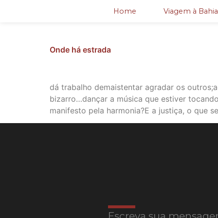
Home
Viagem à Bahia
Onde há estrada
dá trabalho demaistentar agradar os outros;ach
bizarro…dançar a música que estiver tocando
manifesto pela harmonia?E a justiça, o que s
Escreva sua mensage