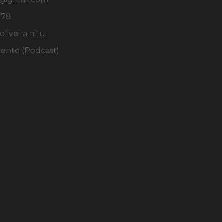
178
iveira.nitu
cente (Podcast)