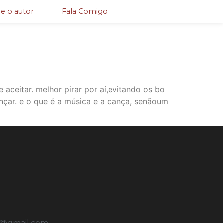
e o autor
Fala Comigo
e aceitar. melhor pirar por aí,evitando os bo
nçar. e o que é a música e a dança, senãoum
u@gmail.com