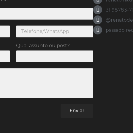
31 98783-7
@renatodeol
passado re
Qual assunto ou post?
Enviar