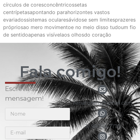
círculos de coresconcêntricossetas
centrípetasapontando parahorizontes vastos
evariadossistemas ocularesávidose sem limitesprazeres
própriosao mero movimentoe no meio disso tudoum fio
de sentidoapenas visívelaos olhosdo coração
Fala comigo!
Escreva sua
mensagem!
renato.nitu@gmail.com
31 98783-7178