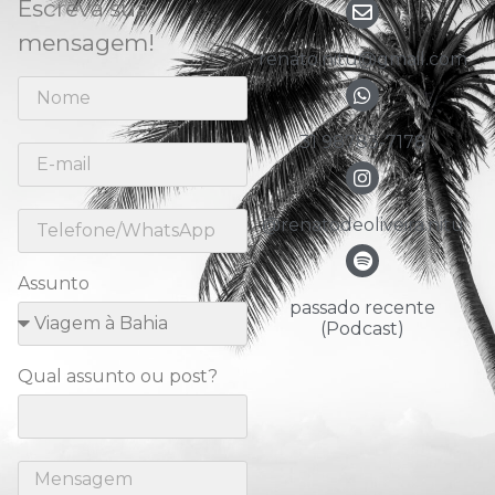
Escreva sua
mensagem!
renato.nitu@gmail.com
31 98783-7178
@renatodeoliveira.nitu
Assunto
passado recente
(Podcast)
Qual assunto ou post?