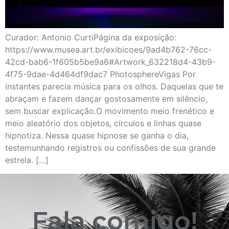
Curador: Antonio CurtiPágina da exposição:
https://www.musea.art.br/exibicoes/9ad4b762-76cc-
42cd-bab6-1f605b5be9a6#Artwork_632218d4-43b9-
4f75-9dae-4d464df9dac7 PhotosphereVigas Por
instantes parecia música para os olhos. Daquelas que te
abraçam e fazem dançar gostosamente em silêncio,
sem buscar explicação.O movimento meio frenético e
meio aleatório dos objetos, círculos e linhas quase
hipnotiza. Nessa quase hipnose se ganha o dia,
testemunhando registros ou confissões de sua grande
estrela. […]
Fala comigo!