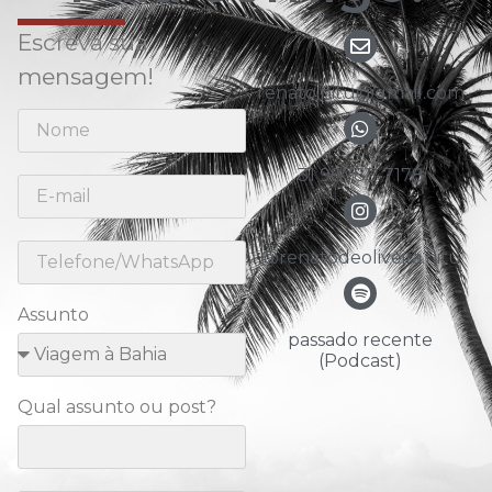
Escreva sua
mensagem!
renato.nitu@gmail.com
31 98783-7178
@renatodeoliveira.nitu
Assunto
passado recente
(Podcast)
Qual assunto ou post?