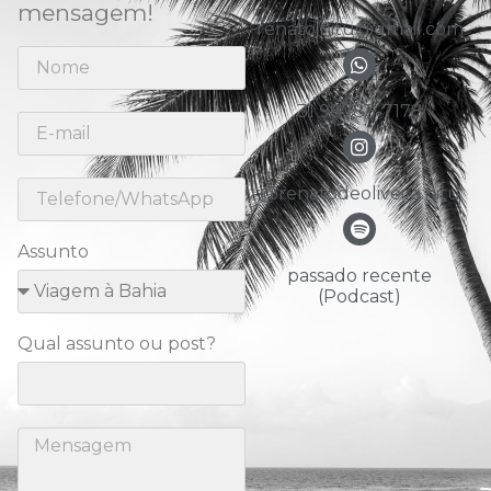
mensagem!
renato.nitu@gmail.com
31 98783-7178
@renatodeoliveira.nitu
Assunto
passado recente
(Podcast)
Qual assunto ou post?