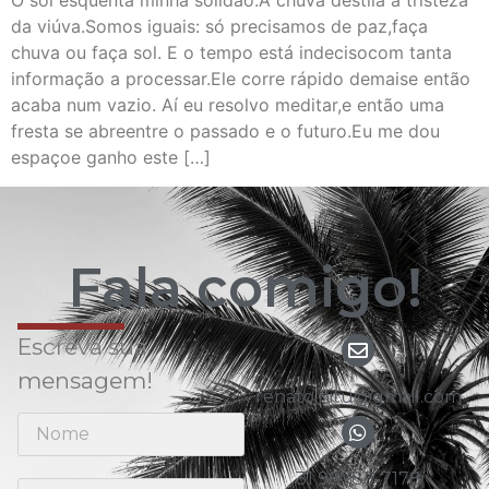
O sol esquenta minha solidão.A chuva destila a tristeza
da viúva.Somos iguais: só precisamos de paz,faça
chuva ou faça sol. E o tempo está indecisocom tanta
informação a processar.Ele corre rápido demaise então
acaba num vazio. Aí eu resolvo meditar,e então uma
fresta se abreentre o passado e o futuro.Eu me dou
espaçoe ganho este […]
Fala comigo!
Escreva sua
mensagem!
renato.nitu@gmail.com
31 98783-7178