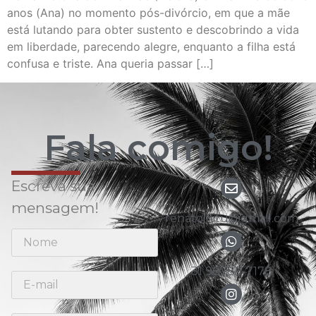
anos (Ana) no momento pós-divórcio, em que a mãe
está lutando para obter sustento e descobrindo a vida
em liberdade, parecendo alegre, enquanto a filha está
confusa e triste. Ana queria passar […]
Fala comigo!
Escreva sua
mensagem!
renato.nitu@gmail.com
31 98783-7178