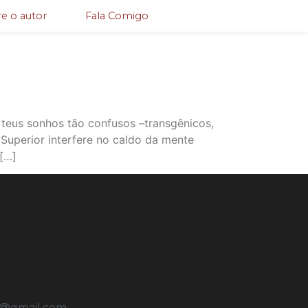
e o autor
Fala Comigo
 teus sonhos tão confusos –transgênicos,
Superior interfere no caldo da mente
 […]
u@gmail.com