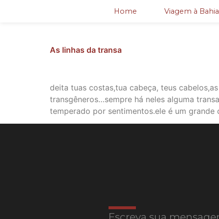
Home
Viagem à Bahia
As linhas da transa
deita tuas costas,tua cabeça, teus cabelos,
transgêneros…sempre há neles alguma transae,
temperado por sentimentos.ele é um grande c
Escreva sua mensage