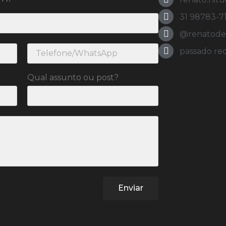
31 98783-7
@renatodeol
passado re
Qual assunto ou post?
Enviar