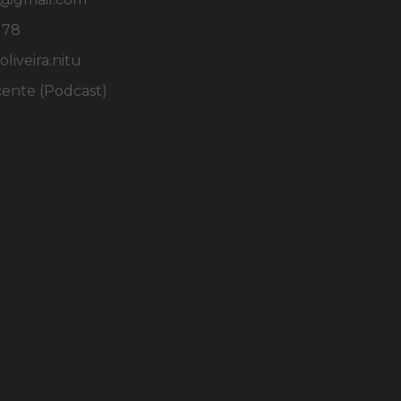
178
iveira.nitu
cente (Podcast)