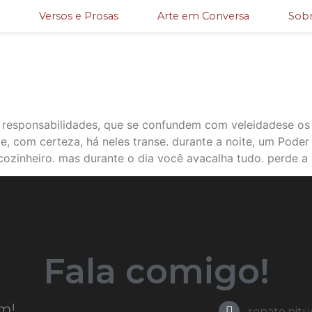
Versos e Prosas
Arte em Conversa
Sobr
as responsabilidades, que se confundem com veleidadese os
 com certeza, há neles transe. durante a noite, um Poder 
ozinheiro. mas durante o dia você avacalha tudo. perde a
Fala comigo!
m!
renato.nit