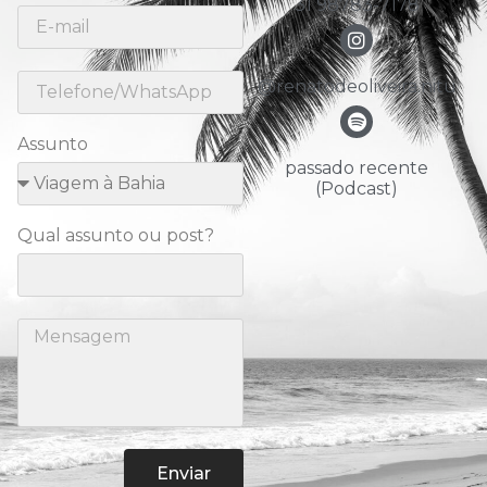
31 98783-7178
@renatodeoliveira.nitu
Assunto
passado recente
(Podcast)
Qual assunto ou post?
Enviar