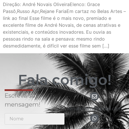
Direção: André Novais OliveiraElenco: Grace
Passô,Russo Apr,Rejane FariaEm cartaz no Belas Artes –
link ao final Esse filme é o mais novo, premiado e
excelente filme de André Novais, de cenas atrativas e
existenciais, e conteúdos inovadores. Eu ouvia as
pessoas rindo na sala e pensava: mesmo rindo
desmedidamente, é difícil ver esse filme sem […]
Fala comigo!
Escreva sua
mensagem!
renato.nitu@gmail.com