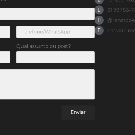
31 98783-7
@renatodeol
passado re
Qual assunto ou post?
Enviar