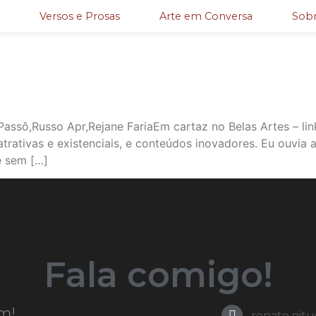
Versos e Prosas
Arte em Conversa
Sobr
Passô,Russo Apr,Rejane FariaEm cartaz no Belas Artes – lin
atrativas e existenciais, e conteúdos inovadores. Eu ouvia
e sem […]
Fala comigo!
m!
renato.nit