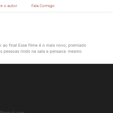
e o autor
Fala Comigo
k ao final Esse filme é o mais novo, premiado
 as pessoas rindo na sala e pensava: mesmo
u@gmail.com