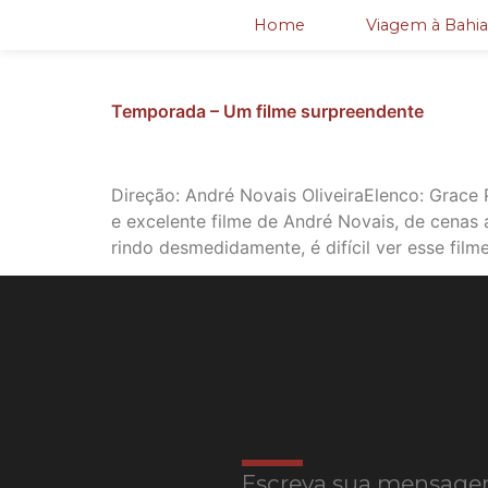
Home
Viagem à Bahia
Temporada – Um filme surpreendente
Direção: André Novais OliveiraElenco: Grace 
e excelente filme de André Novais, de cenas 
rindo desmedidamente, é difícil ver esse film
Escreva sua mensage