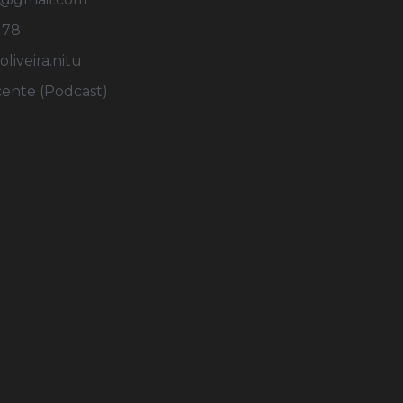
178
iveira.nitu
cente (Podcast)