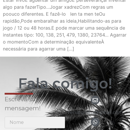
Estar vivoE aguentar um amigoÉ perseverança! Inventar
algo para fazerTipo…Jogar xadrezCom regras um
poouco diferentes. E fazê-lo len ta men teOu
rapidão,Pode embaralhar as ideia,Habilitando-as para
jogo / 12 ou 48 horas.E pode marcar uma sequência de
instantes tipo: 100, 138, 251, 479, 1380, 23764… Agarrar
o momentoCom a determinação equivalenteÀ
necessária para agarrar uma […]
Fala comigo!
Escreva sua
mensagem!
renato.nitu@gmail.com