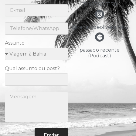
31 98783-7178
@renatodeoliveira.nitu
Assunto
passado recente
(Podcast)
Qual assunto ou post?
Enviar