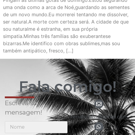
Pingam as últimas gotas de domingo.Estou segurando
uma onda como a arca de Noé,guardando as sementes
de um novo mundo.Eu morrerei tentando me dissolver,
ser natural.A morte com certeza será. A cidade de que
sou naturalme é estranha, em sua própria
simpatia.Minhas três famílias são exuberantese
bizarras.Me identifico com obras sublimes,mas sou
também antipático, fresco, […]
Fala comigo!
Escreva sua
mensagem!
renato.nitu@gmail.com