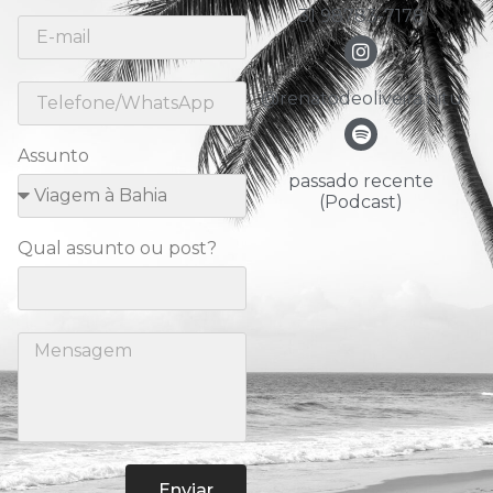
31 98783-7178
@renatodeoliveira.nitu
Assunto
passado recente
(Podcast)
Qual assunto ou post?
Enviar