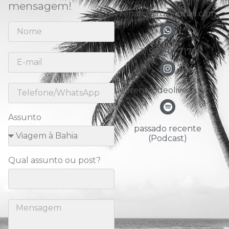
mensagem!
renato.nitu@gmail.com
31 98783-7178
@renatodeoliveira.nitu
Assunto
passado recente
(Podcast)
Qual assunto ou post?