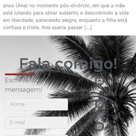
anos (Ana) no momento pós-divórcio, em que a mãe
está lutando para obter sustento e descobrindo a vida
em liberdade, parecendo alegre, enquanto a filha está
confusa e triste. Ana queria passar […]
Fala comigo!
Escreva sua
mensagem!
renato.nitu@gmail.com
31 98783-7178