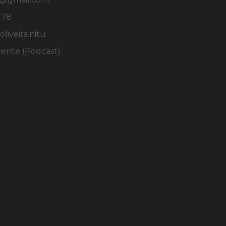
178
iveira.nitu
cente (Podcast)