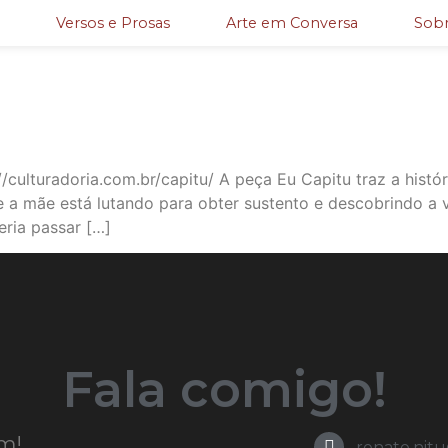
Versos e Prosas
Arte em Conversa
Sobr
//culturadoria.com.br/capitu/ A peça Eu Capitu traz a hist
a mãe está lutando para obter sustento e descobrindo a v
eria passar […]
Fala comigo!
m!
renato.nit