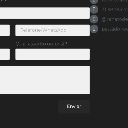
31 98783-7
@renatodeol
passado re
Qual assunto ou post?
Enviar