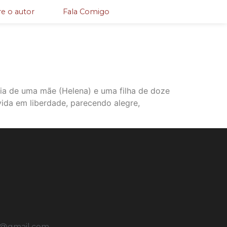
e o autor
Fala Comigo
ória de uma mãe (Helena) e uma filha de doze
ida em liberdade, parecendo alegre,
u@gmail.com