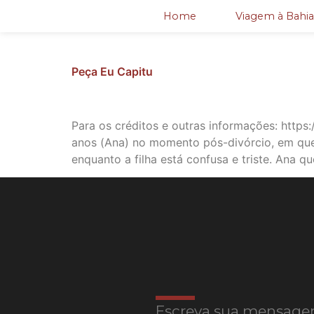
Home
Viagem à Bahia
Peça Eu Capitu
Para os créditos e outras informações: https:
anos (Ana) no momento pós-divórcio, em que 
enquanto a filha está confusa e triste. Ana qu
Escreva sua mensage