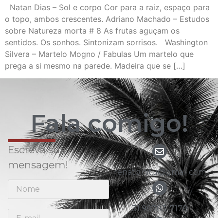
Natan Dias – Sol e corpo Cor para a raiz, espaço para
o topo, ambos crescentes. Adriano Machado – Estudos
sobre Natureza morta # 8 As frutas aguçam os
sentidos. Os sonhos. Sintonizam sorrisos. Washington
Silvera – Martelo Mogno / Fabulas Um martelo que
prega a si mesmo na parede. Madeira que se […]
Fala comigo!
Escreva sua
mensagem!
renato.nitu@gmail.com
31 98783-7178