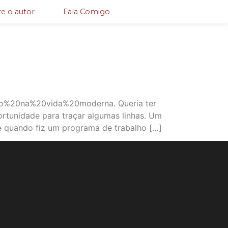
e o autor
Fala Comigo
o%20na%20vida%20moderna. Queria ter
ortunidade para traçar algumas linhas. Um
de quando fiz um programa de trabalho […]