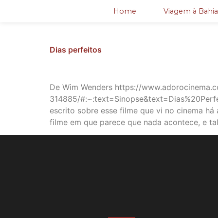
Home
Viagem à Bahia
Dias perfeitos
De Wim Wenders https://www.adorocinema.co
314885/#:~:text=Sinopse&text=Dias%20Pe
escrito sobre esse filme que vi no cinema há
filme em que parece que nada acontece, e ta