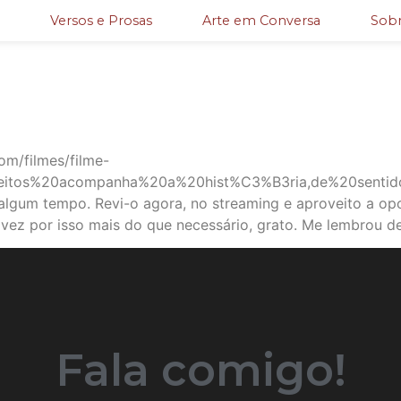
Versos e Prosas
Arte em Conversa
Sobr
m/filmes/filme-
rfeitos%20acompanha%20a%20hist%C3%B3ria,de%20sentid
 algum tempo. Revi-o agora, no streaming e aproveito a op
lvez por isso mais do que necessário, grato. Me lembrou 
Fala comigo!