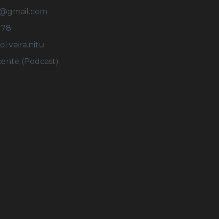
u@gmail.com
178
iveira.nitu
cente (Podcast)