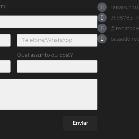
m!
renato.nit
31 98783-7
@renatodeol
passado re
Qual assunto ou post?
Enviar