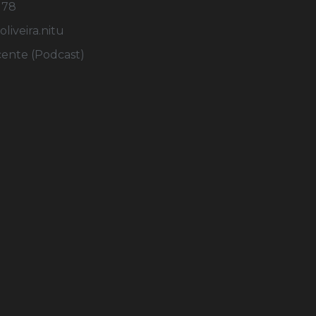
178
iveira.nitu
cente (Podcast)