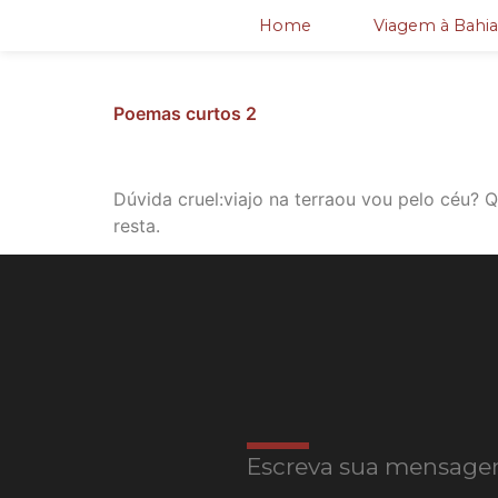
Home
Viagem à Bahia
Poemas curtos 2
Dúvida cruel:viajo na terraou vou pelo céu? 
resta.
Escreva sua mensage