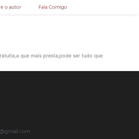
e o autor
Fala Comigo
ratuita,a que mais presta,pode ser tudo que
u@gmail.com