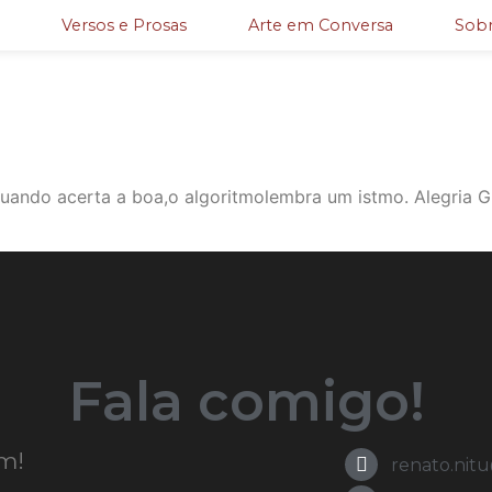
Versos e Prosas
Arte em Conversa
Sobr
Quando acerta a boa,o algoritmolembra um istmo. Alegria G
Fala comigo!
m!
renato.nit