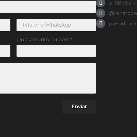
31 98783-7
@renatodeol
passado re
Qual assunto ou post?
Enviar