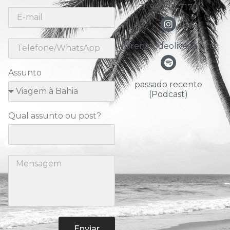
31 98783-7178
@renatodeoliveira.nitu
Assunto
passado recente
(Podcast)
Qual assunto ou post?
Enviar