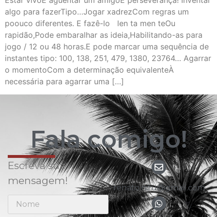
Estar vivoE aguentar um amigoÉ perseverança! Inventar
algo para fazerTipo…Jogar xadrezCom regras um
poouco diferentes. E fazê-lo len ta men teOu
rapidão,Pode embaralhar as ideia,Habilitando-as para
jogo / 12 ou 48 horas.E pode marcar uma sequência de
instantes tipo: 100, 138, 251, 479, 1380, 23764… Agarrar
o momentoCom a determinação equivalenteÀ
necessária para agarrar uma […]
Fala comigo!
Escreva sua
mensagem!
renato.nitu@gmail.com